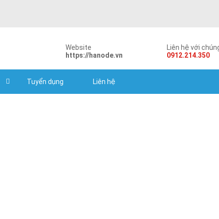
Website
Liên hệ với chúng
https://hanode.vn
0912.214.350
Tuyển dụng
Liên hệ
Đối tác của Hanode
Home
Uncategorized @vi
Đối tác của Hanode