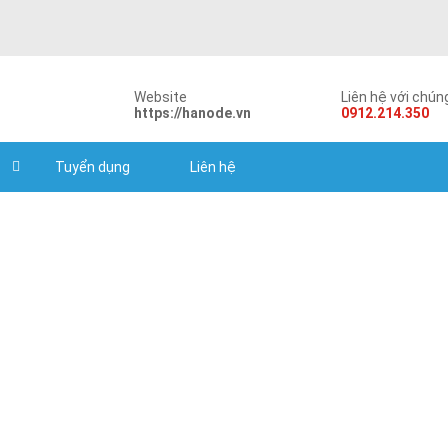
Website
Liên hệ với chúng
https://hanode.vn
0912.214.350
Tuyển dụng
Liên hệ
Our Partners
Home
Our Partners