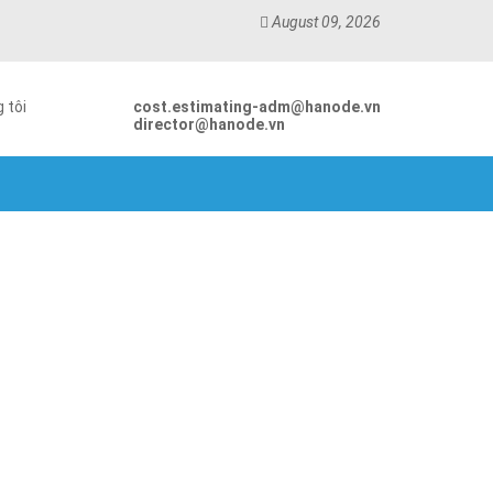
August 09, 2026
 tôi
cost.estimating-adm@hanode.vn
director@hanode.vn