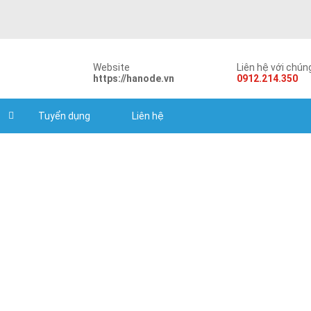
Website
Liên hệ với chúng
https://hanode.vn
0912.214.350
Tuyển dụng
Liên hệ
Frame’s ball ring press machine
oducts for motorcycle, e-scooter and spare-part industry
Frame