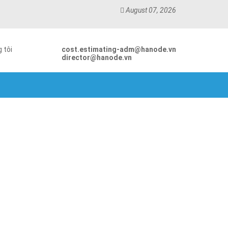
August 07, 2026
 tôi
cost.estimating-adm@hanode.vn
director@hanode.vn
’s ball ring press machine