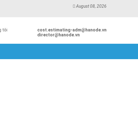
August 08, 2026
 tôi
cost.estimating-adm@hanode.vn
director@hanode.vn
 pressing machine