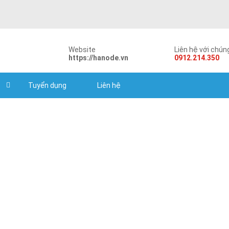
Website
Liên hệ với chúng
https://hanode.vn
0912.214.350
Tuyển dụng
Liên hệ
Air-bag pressing machine
ation products for automobile and spare-part industry
Air-bag